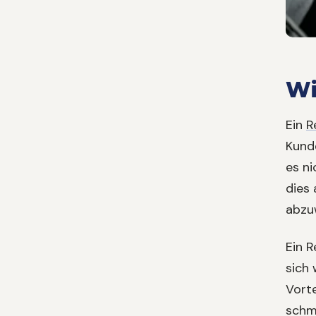
Wi
Ein
R
Kund
es ni
dies
abzu
Ein R
sich 
Vort
schm