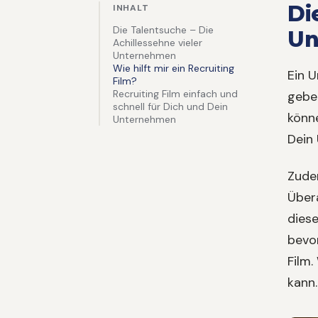
Di
INHALT
Die Talentsuche – Die
Un
Achillessehne vieler
Unternehmen
Wie hilft mir ein Recruiting
Ein U
Film?
Recruiting Film einfach und
geben
schnell für Dich und Dein
könn
Unternehmen
Dein
Zudem
Übera
dies
bevor
Film.
kann.