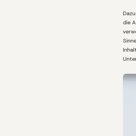
Dazu 
die 
verwe
Sinne
Inhal
Unte